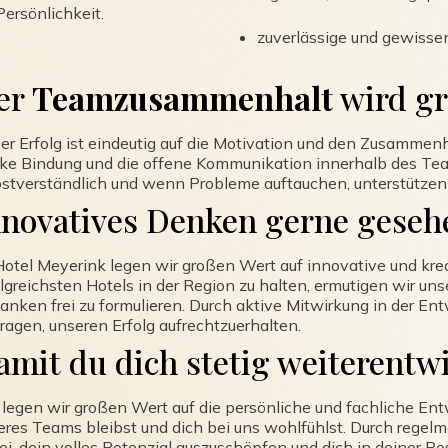
Persönlichkeit.
zuverlässige und gewisse
er
Teamzusammenhalt
wird g
er Erfolg ist eindeutig auf die Motivation und den Zusammen
rke Bindung und die offene Kommunikation innerhalb des Team
bstverständlich und wenn Probleme auftauchen, unterstützen 
nnovatives Denken gerne geseh
Hotel Meyerink legen wir großen Wert auf innovative und krea
olgreichsten Hotels in der Region zu halten, ermutigen wir un
anken frei zu formulieren. Durch aktive Mitwirkung in der 
tragen, unseren Erfolg aufrechtzuerhalten.
amit du dich stetig weiterentwi
 legen wir großen Wert auf die persönliche und fachliche Entw
eres Teams bleibst und dich bei uns wohlfühlst. Durch regelm
ei, dein volles Potenzial auszuschöpfen und dich in deiner Po