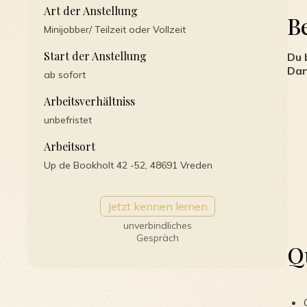
Art der Anstellung
B
Minijobber/ Teilzeit oder Vollzeit
Start der Anstellung
Du 
Dan
ab sofort
Arbeitsverhältniss
unbefristet
Arbeitsort
Up de Bookholt 42 -52, 48691 Vreden
Housekeeping
Jetzt kennen lernen
unverbindliches
Starte deine spannend
Gespräch
Q
Traditionsunternehme