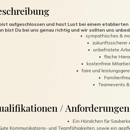
eschreibung
bist aufgeschlossen und hast Lust bei einem etablierte
n bist Du bei uns genau richtig und wir sollten uns unbe
sympathisches & mo
zukunftssicherer 
unbefristete Arbe
flache Hiera
kostenfreie Mitarbe
faire und leistungsge
Familienfre
Teamevents & 
e Karriere in einem
ualifikationen / Anforderungen
n
Ein Händchen für Sauberke
Gute Kommunikations- und Teamfähigkeiten, sowie ein gepfl