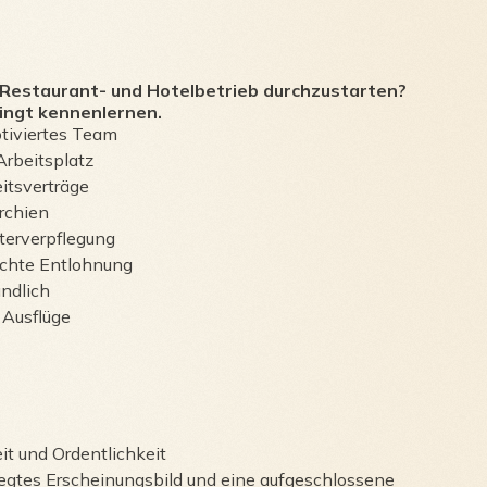
n Restaurant- und Hotelbetrieb durchzustarten?
dingt kennenlernen.
tiviertes Team
Arbeitsplatz
itsverträge
rchien
iterverpflegung
rechte Entlohnung
undlich
Ausflüge
it und Ordentlichkeit
egtes Erscheinungsbild und eine aufgeschlossene