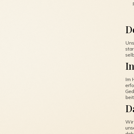
D
Uns
sta
sel
I
Im 
erf
Ged
bei
D
Wir
uns
dab