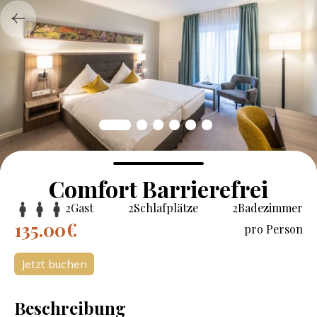
Comfort Barrierefrei
2
Gast
2
Schlafplätze
2
Badezimmer
135.00
€
pro Person
Jetzt buchen
Beschreibung